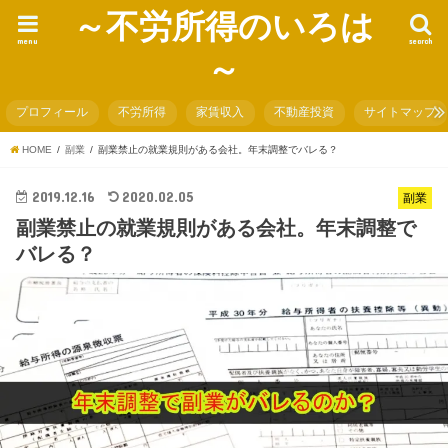
～不労所得のいろは
menu
search
～
プロフィール
不労所得
家賃収入
不動産投資
サイトマップ
HOME
副業
副業禁止の就業規則がある会社。年末調整でバレる？
2019.12.16
2020.02.05
副業
副業禁止の就業規則がある会社。年末調整で
バレる？