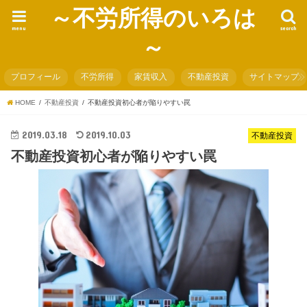
～不労所得のいろは
menu
search
～
プロフィール
不労所得
家賃収入
不動産投資
サイトマップ
HOME
不動産投資
不動産投資初心者が陥りやすい罠
2019.03.18
2019.10.03
不動産投資
不動産投資初心者が陥りやすい罠